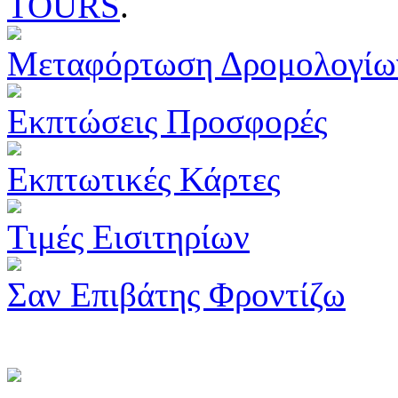
TOURS
.
Μεταφόρτωση Δρομολογίω
Εκπτώσεις Προσφορές
Εκπτωτικές Κάρτες
Τιμές Εισιτηρίων
Σαν Επιβάτης Φροντίζω