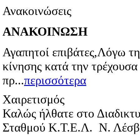
Ανακοινώσεις
ΑΝΑΚΟΙΝΩΣΗ
Αγαπητοί επιβάτες,Λόγω τη
κίνησης κατά την τρέχουσα
πρ...
περισσότερα
Χαιρετισμός
Καλώς ήλθατε στο Διαδικτ
Σταθμού Κ.Τ.Ε.Λ. Ν. Λέσβ