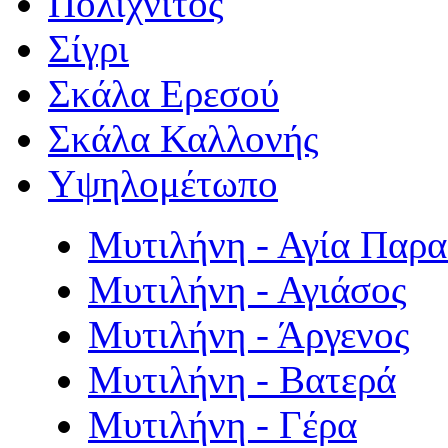
Πολιχνίτος
Σίγρι
Σκάλα Ερεσού
Σκάλα Καλλονής
Υψηλομέτωπο
Μυτιλήνη - Αγία Παρ
Μυτιλήνη - Αγιάσος
Μυτιλήνη - Άργενος
Μυτιλήνη - Βατερά
Μυτιλήνη - Γέρα