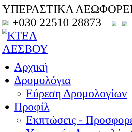
ΥΠΕΡΑΣΤΙΚΑ ΛΕΩΦΟΡΕ
+030 22510 28873
Αρχική
Δρομολόγια
Εύρεση Δρομολογίων
Προφίλ
Εκπτώσεις - Προσφορ