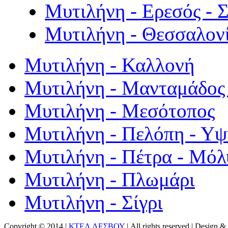
Μυτιλήνη - Ερεσός - 
Μυτιλήνη - Θεσσαλον
Μυτιλήνη - Καλλονή
Μυτιλήνη - Μανταμάδος 
Μυτιλήνη - Μεσότοπος
Μυτιλήνη - Πελόπη - Υ
Μυτιλήνη - Πέτρα - Μόλ
Μυτιλήνη - Πλωμάρι
Μυτιλήνη - Σίγρι
Copyright © 2014 |
ΚΤΕΛ ΛΕΣΒΟΥ
| All rights reserved | Design
& 