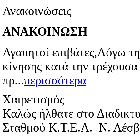
Ανακοινώσεις
ΑΝΑΚΟΙΝΩΣΗ
Αγαπητοί επιβάτες,Λόγω τη
κίνησης κατά την τρέχουσα
πρ...
περισσότερα
Χαιρετισμός
Καλώς ήλθατε στο Διαδικτ
Σταθμού Κ.Τ.Ε.Λ. Ν. Λέσβ