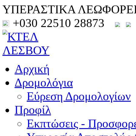
ΥΠΕΡΑΣΤΙΚΑ ΛΕΩΦΟΡΕ
+030 22510 28873
Αρχική
Δρομολόγια
Εύρεση Δρομολογίων
Προφίλ
Εκπτώσεις - Προσφορ