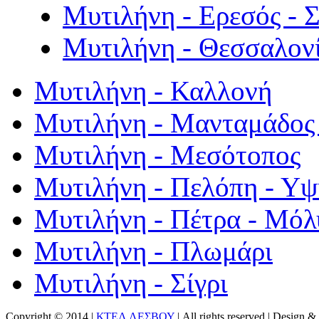
Μυτιλήνη - Ερεσός - 
Μυτιλήνη - Θεσσαλον
Μυτιλήνη - Καλλονή
Μυτιλήνη - Μανταμάδος 
Μυτιλήνη - Μεσότοπος
Μυτιλήνη - Πελόπη - Υ
Μυτιλήνη - Πέτρα - Μόλ
Μυτιλήνη - Πλωμάρι
Μυτιλήνη - Σίγρι
Copyright © 2014 |
ΚΤΕΛ ΛΕΣΒΟΥ
| All rights reserved | Design
& 