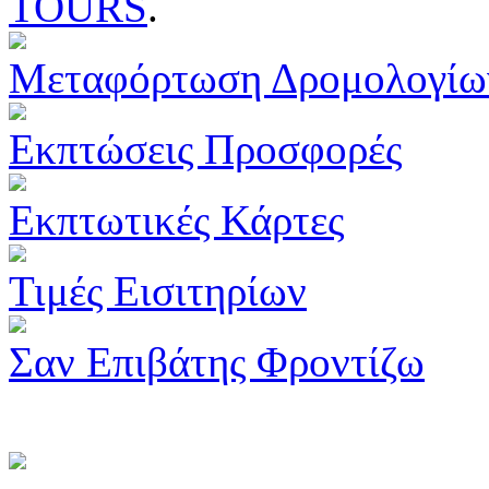
TOURS
.
Μεταφόρτωση Δρομολογίω
Εκπτώσεις Προσφορές
Εκπτωτικές Κάρτες
Τιμές Εισιτηρίων
Σαν Επιβάτης Φροντίζω