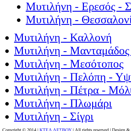
Μυτιλήνη - Ερεσός - 
Μυτιλήνη - Θεσσαλον
Μυτιλήνη - Καλλονή
Μυτιλήνη - Μανταμάδος 
Μυτιλήνη - Μεσότοπος
Μυτιλήνη - Πελόπη - Υ
Μυτιλήνη - Πέτρα - Μόλ
Μυτιλήνη - Πλωμάρι
Μυτιλήνη - Σίγρι
Copyright © 2014 |
ΚΤΕΛ ΛΕΣΒΟΥ
| All rights reserved | Design
& 