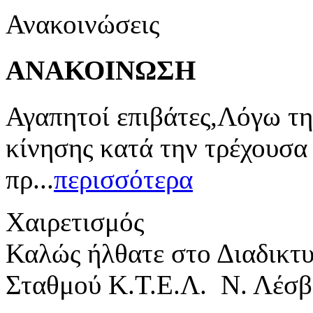
Ανακοινώσεις
ΑΝΑΚΟΙΝΩΣΗ
Αγαπητοί επιβάτες,Λόγω τη
κίνησης κατά την τρέχουσα
πρ...
περισσότερα
Χαιρετισμός
Καλώς ήλθατε στο Διαδικτ
Σταθμού Κ.Τ.Ε.Λ. Ν. Λέσβ