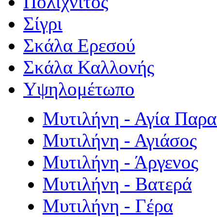
Πολιχνίτος
Σίγρι
Σκάλα Ερεσού
Σκάλα Καλλονής
Υψηλομέτωπο
Μυτιλήνη - Αγία Παρ
Μυτιλήνη - Αγιάσος
Μυτιλήνη - Άργενος
Μυτιλήνη - Βατερά
Μυτιλήνη - Γέρα