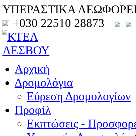
ΥΠΕΡΑΣΤΙΚΑ ΛΕΩΦΟΡΕ
+030 22510 28873
Αρχική
Δρομολόγια
Εύρεση Δρομολογίων
Προφίλ
Εκπτώσεις - Προσφορ