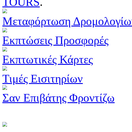
TOURS
.
Μεταφόρτωση Δρομολογίω
Εκπτώσεις Προσφορές
Εκπτωτικές Κάρτες
Τιμές Εισιτηρίων
Σαν Επιβάτης Φροντίζω