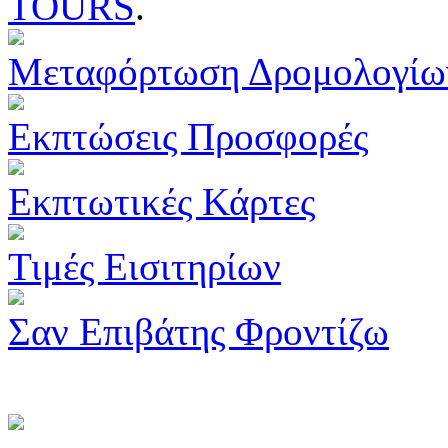
TOURS
.
Μεταφόρτωση Δρομολογίω
Εκπτώσεις Προσφορές
Εκπτωτικές Κάρτες
Τιμές Εισιτηρίων
Σαν Επιβάτης Φροντίζω