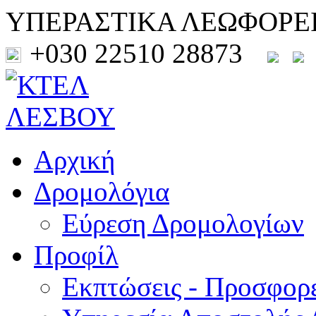
ΥΠΕΡΑΣΤΙΚΑ ΛΕΩΦΟΡΕ
+030 22510 28873
Αρχική
Δρομολόγια
Εύρεση Δρομολογίων
Προφίλ
Εκπτώσεις - Προσφορ