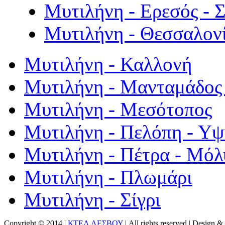
Μυτιλήνη - Ερεσός - 
Μυτιλήνη - Θεσσαλον
Μυτιλήνη - Καλλονή
Μυτιλήνη - Μανταμάδος 
Μυτιλήνη - Μεσότοπος
Μυτιλήνη - Πελόπη - Υ
Μυτιλήνη - Πέτρα - Μόλ
Μυτιλήνη - Πλωμάρι
Μυτιλήνη - Σίγρι
Copyright © 2014 |
ΚΤΕΛ ΛΕΣΒΟΥ
| All rights reserved | Design
& 