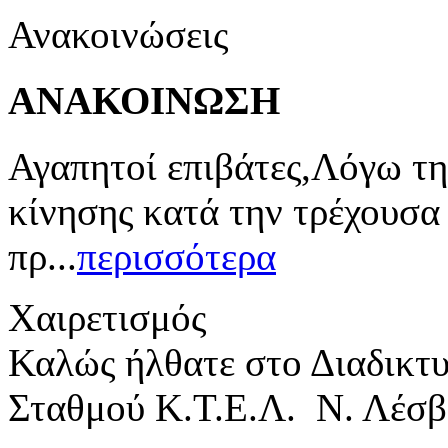
Ανακοινώσεις
ΑΝΑΚΟΙΝΩΣΗ
Αγαπητοί επιβάτες,Λόγω τη
κίνησης κατά την τρέχουσα
πρ...
περισσότερα
Χαιρετισμός
Καλώς ήλθατε στο Διαδικτ
Σταθμού Κ.Τ.Ε.Λ. Ν. Λέσβ