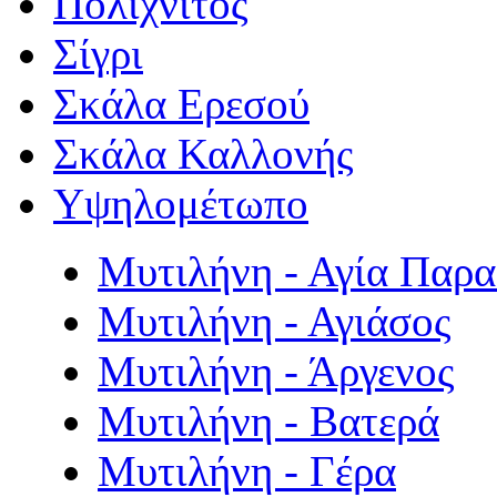
Πολιχνίτος
Σίγρι
Σκάλα Ερεσού
Σκάλα Καλλονής
Υψηλομέτωπο
Μυτιλήνη - Αγία Παρ
Μυτιλήνη - Αγιάσος
Μυτιλήνη - Άργενος
Μυτιλήνη - Βατερά
Μυτιλήνη - Γέρα