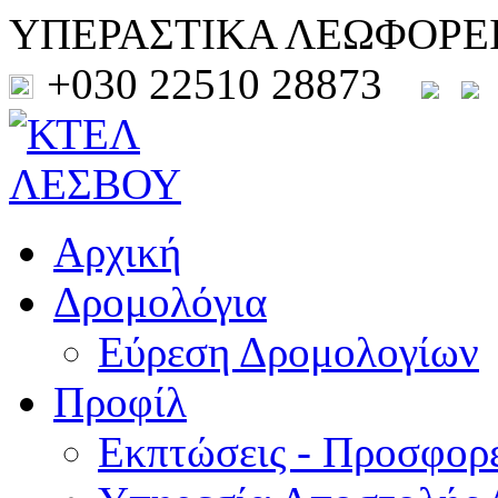
ΥΠΕΡΑΣΤΙΚΑ ΛΕΩΦΟΡΕ
+030 22510 28873
Αρχική
Δρομολόγια
Εύρεση Δρομολογίων
Προφίλ
Εκπτώσεις - Προσφορ