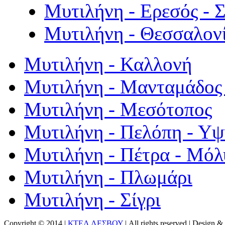
Μυτιλήνη - Ερεσός - 
Μυτιλήνη - Θεσσαλον
Μυτιλήνη - Καλλονή
Μυτιλήνη - Μανταμάδος 
Μυτιλήνη - Μεσότοπος
Μυτιλήνη - Πελόπη - Υ
Μυτιλήνη - Πέτρα - Μόλ
Μυτιλήνη - Πλωμάρι
Μυτιλήνη - Σίγρι
Copyright © 2014 |
ΚΤΕΛ ΛΕΣΒΟΥ
| All rights reserved | Design
& 