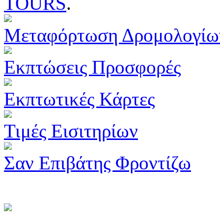
TOURS
.
Μεταφόρτωση Δρομολογίω
Εκπτώσεις Προσφορές
Εκπτωτικές Κάρτες
Τιμές Εισιτηρίων
Σαν Επιβάτης Φροντίζω