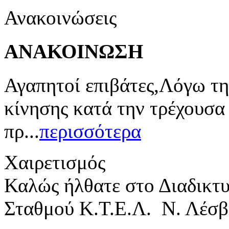
Ανακοινώσεις
ΑΝΑΚΟΙΝΩΣΗ
Αγαπητοί επιβάτες,Λόγω τη
κίνησης κατά την τρέχουσα
πρ...
περισσότερα
Χαιρετισμός
Καλώς ήλθατε στο Διαδικτ
Σταθμού Κ.Τ.Ε.Λ. Ν. Λέσβ