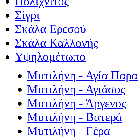
Πολιχνίτος
Σίγρι
Σκάλα Ερεσού
Σκάλα Καλλονής
Υψηλομέτωπο
Μυτιλήνη - Αγία Παρ
Μυτιλήνη - Αγιάσος
Μυτιλήνη - Άργενος
Μυτιλήνη - Βατερά
Μυτιλήνη - Γέρα