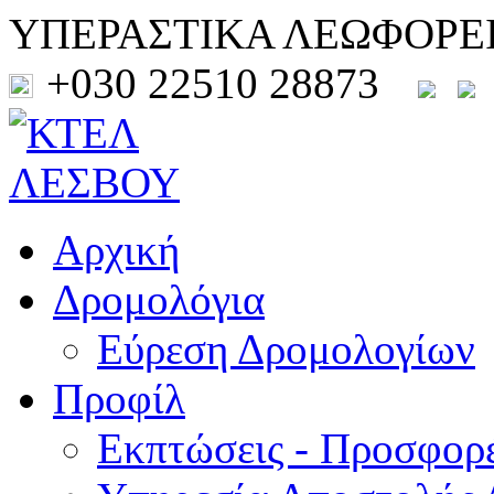
ΥΠΕΡΑΣΤΙΚΑ ΛΕΩΦΟΡΕ
+030 22510 28873
Αρχική
Δρομολόγια
Εύρεση Δρομολογίων
Προφίλ
Εκπτώσεις - Προσφορ