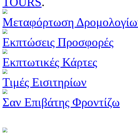
TOURS
.
Μεταφόρτωση Δρομολογίω
Εκπτώσεις Προσφορές
Εκπτωτικές Κάρτες
Τιμές Εισιτηρίων
Σαν Επιβάτης Φροντίζω