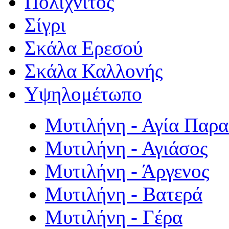
Πολιχνίτος
Σίγρι
Σκάλα Ερεσού
Σκάλα Καλλονής
Υψηλομέτωπο
Μυτιλήνη - Αγία Παρ
Μυτιλήνη - Αγιάσος
Μυτιλήνη - Άργενος
Μυτιλήνη - Βατερά
Μυτιλήνη - Γέρα