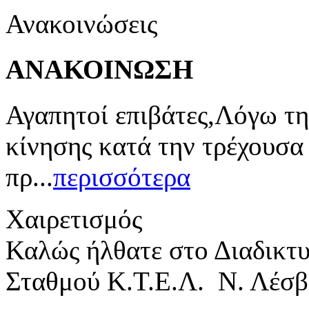
Ανακοινώσεις
ΑΝΑΚΟΙΝΩΣΗ
Αγαπητοί επιβάτες,Λόγω τη
κίνησης κατά την τρέχουσα
πρ...
περισσότερα
Χαιρετισμός
Καλώς ήλθατε στο Διαδικτ
Σταθμού Κ.Τ.Ε.Λ. Ν. Λέσβ