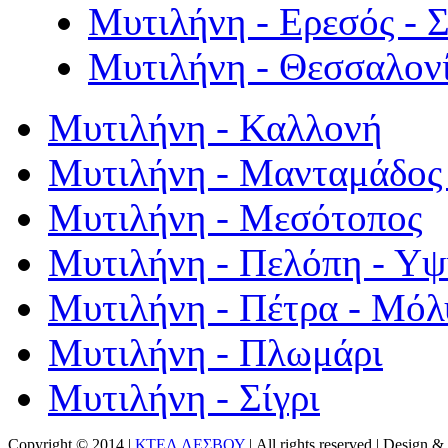
Μυτιλήνη - Ερεσός - 
Μυτιλήνη - Θεσσαλον
Μυτιλήνη - Καλλονή
Μυτιλήνη - Μανταμάδος 
Μυτιλήνη - Μεσότοπος
Μυτιλήνη - Πελόπη - Υ
Μυτιλήνη - Πέτρα - Μόλ
Μυτιλήνη - Πλωμάρι
Μυτιλήνη - Σίγρι
Copyright © 2014 |
ΚΤΕΛ ΛΕΣΒΟΥ
| All rights reserved | Design
& 