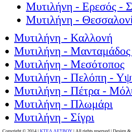
Μυτιλήνη - Ερεσός - 
Μυτιλήνη - Θεσσαλον
Μυτιλήνη - Καλλονή
Μυτιλήνη - Μανταμάδος 
Μυτιλήνη - Μεσότοπος
Μυτιλήνη - Πελόπη - Υ
Μυτιλήνη - Πέτρα - Μόλ
Μυτιλήνη - Πλωμάρι
Μυτιλήνη - Σίγρι
Copyright © 2014 |
ΚΤΕΛ ΛΕΣΒΟΥ
| All rights reserved | Design
& 