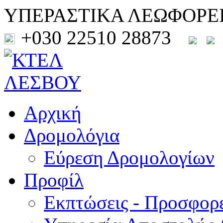
ΥΠΕΡΑΣΤΙΚΑ ΛΕΩΦΟΡΕ
+030 22510 28873
Αρχική
Δρομολόγια
Εύρεση Δρομολογίων
Προφίλ
Εκπτώσεις - Προσφορ