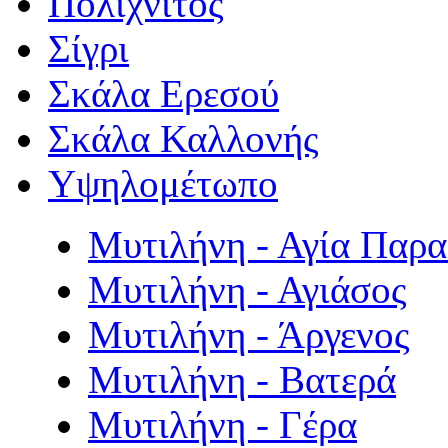
Πολιχνίτος
Σίγρι
Σκάλα Ερεσού
Σκάλα Καλλονής
Υψηλομέτωπο
Μυτιλήνη - Αγία Παρ
Μυτιλήνη - Αγιάσος
Μυτιλήνη - Άργενος
Μυτιλήνη - Βατερά
Μυτιλήνη - Γέρα