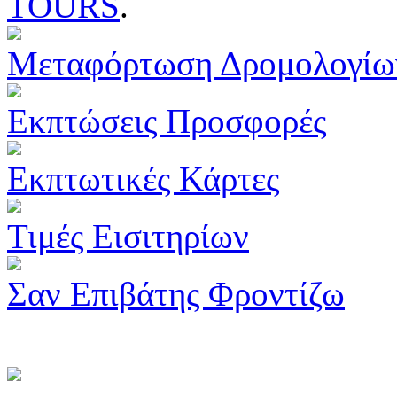
TOURS
.
Μεταφόρτωση Δρομολογίω
Εκπτώσεις Προσφορές
Εκπτωτικές Κάρτες
Τιμές Εισιτηρίων
Σαν Επιβάτης Φροντίζω