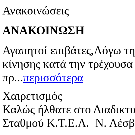
Ανακοινώσεις
ΑΝΑΚΟΙΝΩΣΗ
Αγαπητοί επιβάτες,Λόγω τη
κίνησης κατά την τρέχουσα
πρ...
περισσότερα
Χαιρετισμός
Καλώς ήλθατε στο Διαδικτ
Σταθμού Κ.Τ.Ε.Λ. Ν. Λέσβ