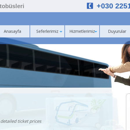
+030 225
Otobüsleri
Anasayfa
Seferlerimiz
Hizmetlerimiz
Duyurular
detailed ticket prices