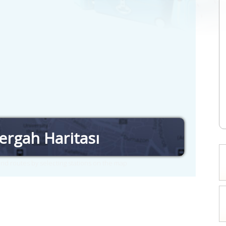
ergah Haritası
nd routes by selecting stations on the map