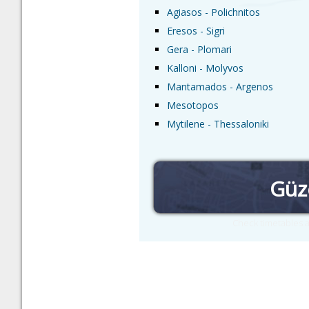
Agiasos - Polichnitos
Eresos - Sigri
Gera - Plomari
Kalloni - Molyvos
Mantamados - Argenos
Mesotopos
Mytilene - Thessaloniki
Güz
Check timetables a