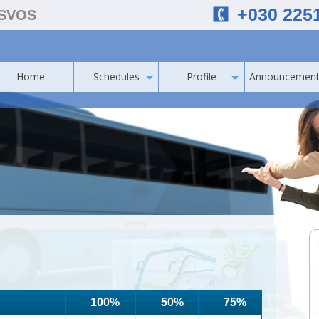
+030 225
ESVOS
Home
Schedules
Profile
Announcement
100%
50%
75%