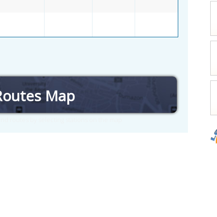
Routes Map
nd routes by selecting stations on the map