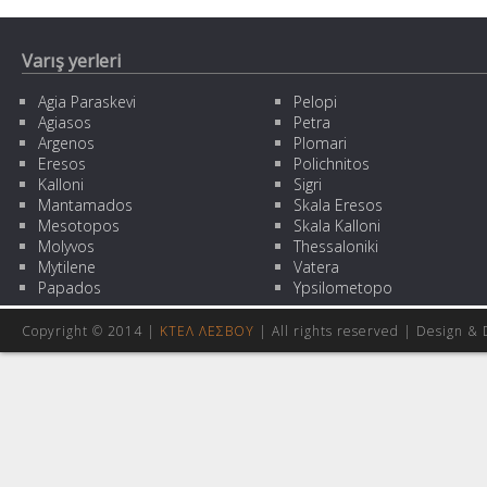
Varış yerleri
Agia Paraskevi
Pelopi
Agiasos
Petra
Argenos
Plomari
Eresos
Polichnitos
Kalloni
Sigri
Mantamados
Skala Eresos
Mesotopos
Skala Kalloni
Molyvos
Thessaloniki
Mytilene
Vatera
Papados
Ypsilometopo
Copyright © 2014 |
ΚΤΕΛ ΛΕΣΒΟΥ
| All rights reserved | Design
& 