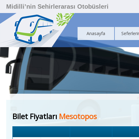
Midilli’nin Sehirlerarası Otobüsleri
Anasayfa
Seferleri
Bilet Fiyatları
Mesotopos