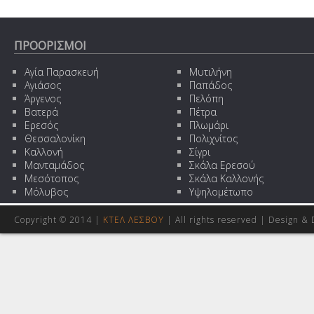
ΠΡΟΟΡΙΣΜΟΙ
Αγία Παρασκευή
Μυτιλήνη
Αγιάσος
Παπάδος
Άργενος
Πελόπη
Βατερά
Πέτρα
Ερεσός
Πλωμάρι
Θεσσαλονίκη
Πολιχνίτος
Καλλονή
Σίγρι
Μανταμάδος
Σκάλα Ερεσού
Μεσότοπος
Σκάλα Καλλονής
Μόλυβος
Υψηλομέτωπο
Copyright © 2014 |
ΚΤΕΛ ΛΕΣΒΟΥ
| All rights reserved | Design
& 