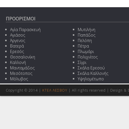
ΠΡΟΟΡΙΣΜΟΙ
Αγία Παρασκευή
Μυτιλήνη
Αγιάσος
Παπάδος
Άργενος
Πελόπη
Βατερά
Πέτρα
Ερεσός
Πλωμάρι
Θεσσαλονίκη
Πολιχνίτος
Καλλονή
Σίγρι
Μανταμάδος
Σκάλα Ερεσού
Μεσότοπος
Σκάλα Καλλονής
Μόλυβος
Υψηλομέτωπο
Copyright © 2014 |
ΚΤΕΛ ΛΕΣΒΟΥ
| All rights reserved | Design
& 