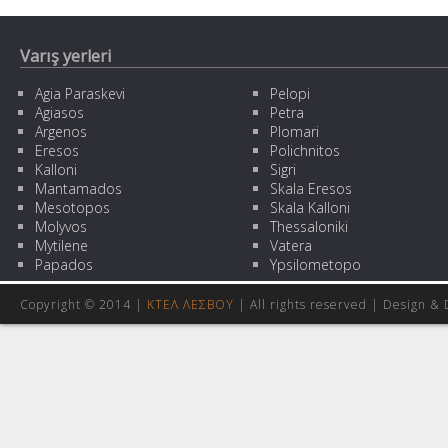
Varış yerleri
Agia Paraskevi
Pelopi
Agiasos
Petra
Argenos
Plomari
Eresos
Polichnitos
Kalloni
Sigri
Mantamados
Skala Eresos
Mesotopos
Skala Kalloni
Molyvos
Thessaloniki
Mytilene
Vatera
Papados
Ypsilometopo
Copyright © 2014 |
ΚΤΕΛ ΛΕΣΒΟΥ
| All rights reserved | Design
& 