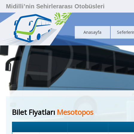
Midilli’nin Sehirlerarası Otobüsleri
Anasayfa
Seferleri
Bilet Fiyatları
Mesotopos