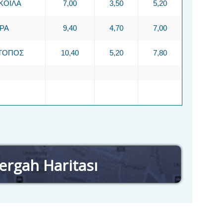
ΚΟΙΛΑ
7,00
3,50
5,20
ΡΑ
9,40
4,70
7,00
ΤΟΠΟΣ
10,40
5,20
7,80
ergah Haritası
nd routes by selecting stations on the map