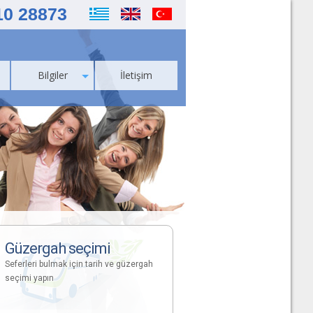
10 28873
Bilgiler
İletişim
Güzergah seçimi
Seferleri bulmak için tarih ve güzergah
seçimi yapın