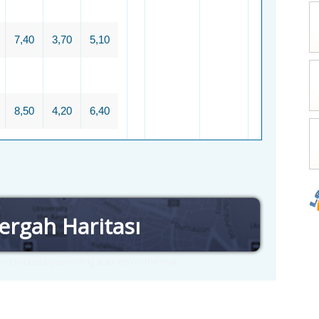
7,40
3,70
5,10
8,50
4,20
6,40
ergah Haritası
nd routes by selecting stations on the map