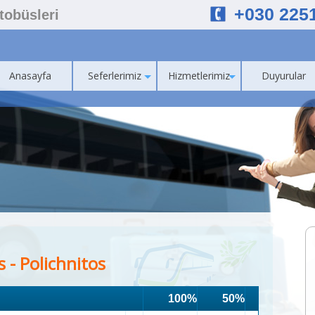
+030 225
Otobüsleri
Anasayfa
Seferlerimiz
Hizmetlerimiz
Duyurular
 - Polichnitos
100%
50%
75%