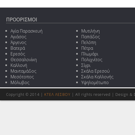
ΠΡΟΟΡΙΣΜΟΙ
Αγία Παρασκευή
Μυτιλήνη
Αγιάσος
Παπάδος
Άργενος
Πελόπη
Βατερά
Πέτρα
Ερεσός
Πλωμάρι
Θεσσαλονίκη
Πολιχνίτος
Καλλονή
Σίγρι
Μανταμάδος
Σκάλα Ερεσού
Μεσότοπος
Σκάλα Καλλονής
Μόλυβος
Υψηλομέτωπο
Copyright © 2014 |
ΚΤΕΛ ΛΕΣΒΟΥ
| All rights reserved | Design
& 