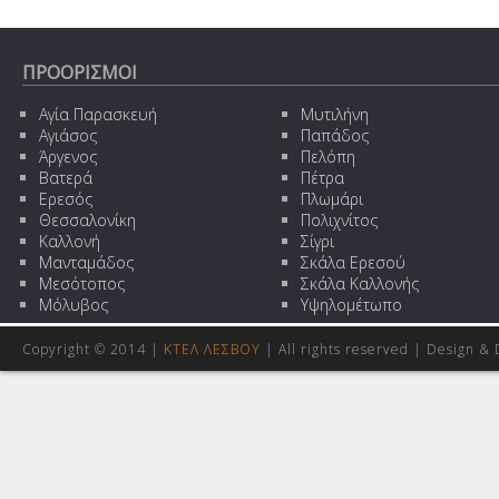
ΠΡΟΟΡΙΣΜΟΙ
Αγία Παρασκευή
Μυτιλήνη
Αγιάσος
Παπάδος
Άργενος
Πελόπη
Βατερά
Πέτρα
Ερεσός
Πλωμάρι
Θεσσαλονίκη
Πολιχνίτος
Καλλονή
Σίγρι
Μανταμάδος
Σκάλα Ερεσού
Μεσότοπος
Σκάλα Καλλονής
Μόλυβος
Υψηλομέτωπο
Copyright © 2014 |
ΚΤΕΛ ΛΕΣΒΟΥ
| All rights reserved | Design
& 