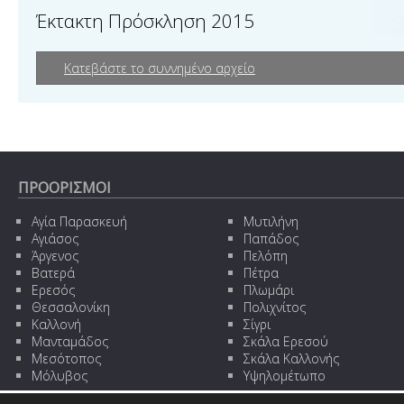
Έκτακτη Πρόσκληση 2015
Κατεβάστε το συννημένο αρχείο
ΠΡΟΟΡΙΣΜΟΙ
Αγία Παρασκευή
Μυτιλήνη
Αγιάσος
Παπάδος
Άργενος
Πελόπη
Βατερά
Πέτρα
Ερεσός
Πλωμάρι
Θεσσαλονίκη
Πολιχνίτος
Καλλονή
Σίγρι
Μανταμάδος
Σκάλα Ερεσού
Μεσότοπος
Σκάλα Καλλονής
Μόλυβος
Υψηλομέτωπο