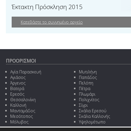
Έκτακτη Πρόσκληση 2015
Κατεβάστε το συννημένο αρχείο
ΠΡΟΟΡΙΣΜΟΙ
Αγία Παρασκευή
Μυτιλήνη
Αγιάσος
Παπάδος
Άργενος
Πελόπη
Βατερά
Πέτρα
Ερεσός
Πλωμάρι
Θεσσαλονίκη
Πολιχνίτος
Καλλονή
Σίγρι
Μανταμάδος
Σκάλα Ερεσού
Μεσότοπος
Σκάλα Καλλονής
Μόλυβος
Υψηλομέτωπο