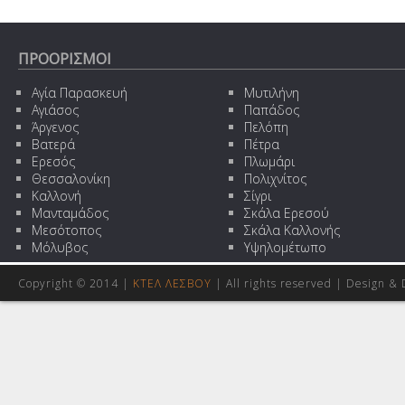
ΠΡΟΟΡΙΣΜΟΙ
Αγία Παρασκευή
Μυτιλήνη
Αγιάσος
Παπάδος
Άργενος
Πελόπη
Βατερά
Πέτρα
Ερεσός
Πλωμάρι
Θεσσαλονίκη
Πολιχνίτος
Καλλονή
Σίγρι
Μανταμάδος
Σκάλα Ερεσού
Μεσότοπος
Σκάλα Καλλονής
Μόλυβος
Υψηλομέτωπο
Copyright © 2014 |
ΚΤΕΛ ΛΕΣΒΟΥ
| All rights reserved | Design
& 