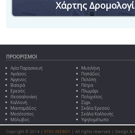
Χάρτης Δρομολογ
Δείτε τα δρομολόγια και τις διαδρομές επιλέγοντας στα
ΠΡΟΟΡΙΣΜΟΙ
Αγία Παρασκευή
Μυτιλήνη
Αγιάσος
Παπάδος
Άργενος
Πελόπη
Βατερά
Πέτρα
Ερεσός
Πλωμάρι
Θεσσαλονίκη
Πολιχνίτος
Καλλονή
Σίγρι
Μανταμάδος
Σκάλα Ερεσού
Μεσότοπος
Σκάλα Καλλονής
Μόλυβος
Υψηλομέτωπο
Copyright © 2014 |
ΚΤΕΛ ΛΕΣΒΟΥ
| All rights reserved | Design
& 