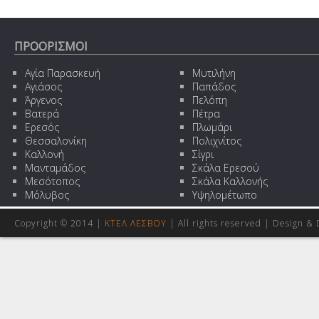
ΠΡΟΟΡΙΣΜΟΙ
Αγία Παρασκευή
Μυτιλήνη
Αγιάσος
Παπάδος
Άργενος
Πελόπη
Βατερά
Πέτρα
Ερεσός
Πλωμάρι
Θεσσαλονίκη
Πολιχνίτος
Καλλονή
Σίγρι
Μανταμάδος
Σκάλα Ερεσού
Μεσότοπος
Σκάλα Καλλονής
Μόλυβος
Υψηλομέτωπο
Copyright © 2014 |
ΚΤΕΛ ΛΕΣΒΟΥ
| All rights reserved | Design
& 