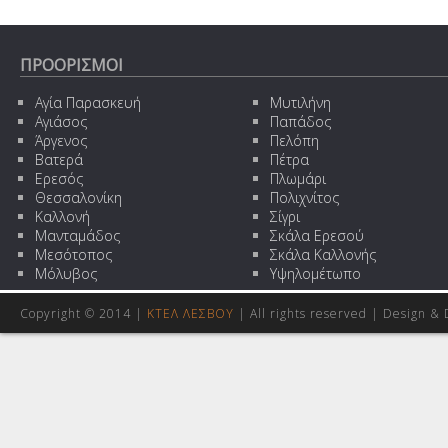
ΠΡΟΟΡΙΣΜΟΙ
Αγία Παρασκευή
Μυτιλήνη
Αγιάσος
Παπάδος
Άργενος
Πελόπη
Βατερά
Πέτρα
Ερεσός
Πλωμάρι
Θεσσαλονίκη
Πολιχνίτος
Καλλονή
Σίγρι
Μανταμάδος
Σκάλα Ερεσού
Μεσότοπος
Σκάλα Καλλονής
Μόλυβος
Υψηλομέτωπο
Copyright © 2014 |
ΚΤΕΛ ΛΕΣΒΟΥ
| All rights reserved | Design
& 