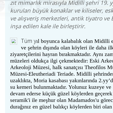
zıt mimarlık mirasıyla Midilli şehri 19.
kurulan büyük konaklar ve kiliseler, es
ve alışveriş merkezleri, antik tiyatro 
inşa edilen kale ile birleştirir.
T
ü
m
y
ıl boyunca kalabalık olan Midilli 
ve şehrin dışında olan köyleri ile daha i
ziyaretçilerini hayran bırakmaktadır. Aynı za
müzeleri oldukça ilgi çekmektedir: Eski Arke
Arkeoloji Müzesi, halk sanatçısı Theofilos 
Müzesi-Eleutheriadi Teriade. Midilli şehrinde
uzaklıkta, Moria kasabası yakınlarında 2.yy’
su kemeri bulunmaktadır. Yolunuz kuzeye ve 
devam ederse küçük güzel köylerden geçerek 
seramik'i ile meşhur olan Madamados'u görec
durağınız en güzel balıkçı köylerden biri olan