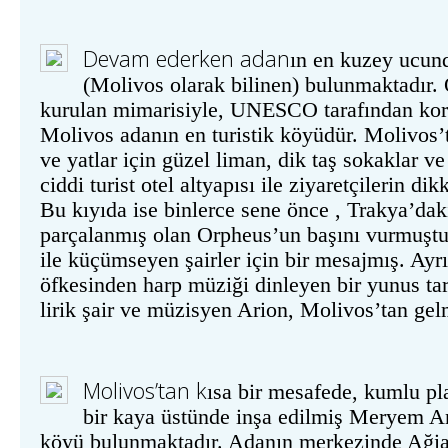
Devam ederken adan
ın en kuzey ucun
(Molivos olarak bilinen) bulunmaktadır. 
kurulan mimarisiyle, UNESCO tarafından kor
Molivos adanın en turistik köyüdür. Molivos’t
ve yatlar için güzel liman, dik taş sokaklar ve
ciddi turist otel altyapısı ile ziyaretçilerin di
Bu kıyıda ise binlerce sene önce , Trakya’dak
parçalanmış olan Orpheus’un başını vurmuştur.
ile küçümseyen şairler için bir mesajmış. Ayr
öfkesinden harp müziği dinleyen bir yunus ta
lirik şair ve müzisyen Arion, Molivos’tan gel
Molivos
’
tan
k
ısa bir mesafede, kumlu pl
bir kaya üstünde inşa edilmiş Meryem An
köyü bulunmaktadır. Adanın merkezinde Ağia