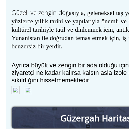
G
ü
zel
,
ve
zengin
do
ğasıyla, geleneksel taş y
yüzlerce yıllık tarihi ve yapılarıyla önemli v
kültürel tarihiyle tatil ve dinlenmek için, ant
Yunanistan ile doğrudan temas etmek için, iş 
benzersiz bir yerdir.
Ayr
ıca büyük ve zengin bir ada olduğu için
ziyaretçi ne kadar kalırsa kalsın asla izole 
sıkıldığını hissetmemektedir.
Güzergah Harita