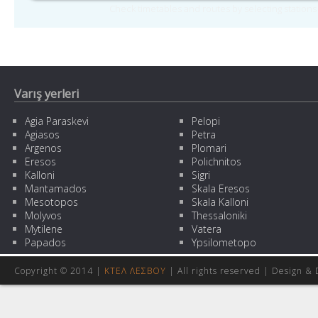
Check timetables and routes by selecting station
Varış yerleri
Agia Paraskevi
Pelopi
Agiasos
Petra
Argenos
Plomari
Eresos
Polichnitos
Kalloni
Sigri
Mantamados
Skala Eresos
Mesotopos
Skala Kalloni
Molyvos
Thessaloniki
Mytilene
Vatera
Papados
Ypsilometopo
Copyright © 2014 |
ΚΤΕΛ ΛΕΣΒΟΥ
| All rights reserved | Design
& 