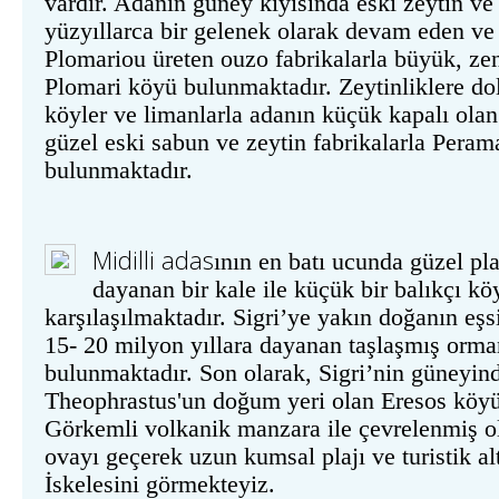
vardır. Adanın güney kıyısında eski zeytin ve
yüzyıllarca bir gelenek olarak devam eden v
Plomariou üreten ouzo fabrikalarla büyük, ze
Plomari köyü bulunmaktadır. Zeytinliklere do
köyler ve limanlarla adanın küçük kapalı ola
güzel eski sabun ve zeytin fabrikalarla Pera
bulunmaktadır.
Midilli
adas
ının en batı ucunda güzel pla
dayanan bir kale ile küçük bir balıkçı köy
karşılaşılmaktadır. Sigri’ye yakın doğanın eşsi
15- 20 milyon yıllara dayanan taşlaşmış orm
bulunmaktadır. Son olarak, Sigri’nin güneyin
Theophrastus'un doğum yeri olan Eresos köyü
Görkemli volkanik manzara ile çevrelenmiş o
ovayı geçerek uzun kumsal plajı ve turistik al
İskelesini görmekteyiz.