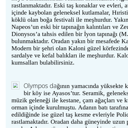
rastlanmaktadır. Eski taş konaklar ve evleri, 
içinde kaybolan geleneksel kutlamalar, Hırist
köklü olan boğa festivali ile meşhurdur. Yakı
Napeos’un eski bir tapınağın kalıntıları ve Ze
Dionysos’a tahsis edilen bir İyon tapınağı (M.
bulunmaktadır. Oradan yakın bir mesafede Ka
Modern bir şehri olan Kaloni güzel körfezind
sardalye ve kefal balıkları ile meşhurdur. Kal
kumsalları bulabilirsiniz.
Olympos
da
ğının yamacında yüksekte 
bir köy ise Ayasos’tur. Seramik, gelenek
müzik geleneği ile kestane, çam ağaçları ve k
orman içinde kurulmuştu. Adanın batı tarafı
edildiğinde ise güzel taş kesme evleriyle Pol
rastlamaktadır. Oradan daha güneyinde uzun p