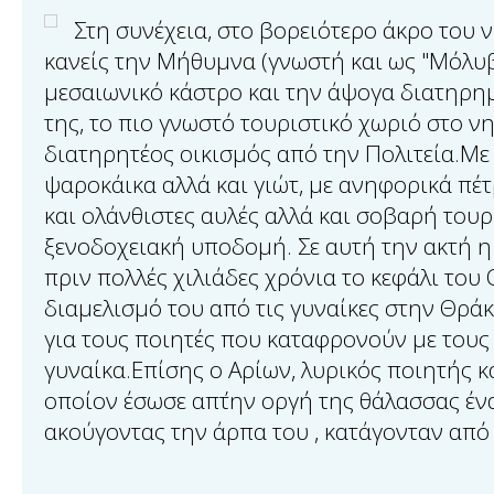
Στη συνέχεια, στο βορειότερο άκρο του 
κανείς την Μήθυμνα (γνωστή και ως "Μόλυβο
μεσαιωνικό κάστρο και την άψογα διατηρη
της, το πιο γνωστό τουριστικό χωριό στο ν
διατηρητέος οικισμός από την Πολιτεία.Με 
ψαροκάικα αλλά και γιώτ, με ανηφορικά πέτ
και ολάνθιστες αυλές αλλά και σοβαρή τουρ
ξενοδοχειακή υποδομή. Σε αυτή την ακτή 
πριν πολλές χιλιάδες χρόνια το κεφάλι του
διαμελισμό του από τις γυναίκες στην Θρά
για τους ποιητές που καταφρονούν με τους 
γυναίκα.Επίσης ο Αρίων, λυρικός ποιητής κ
οποίον έσωσε απ΄την οργή της θάλασσας έν
ακούγοντας την άρπα του , κατάγονταν απ