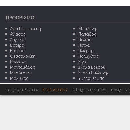
ΠΡΟΟΡΙΣΜΟΙ
Αγία Παρασκευή
Μυτιλήνη
Αγιάσος
Παπάδος
Άργενος
Πελόπη
Βατερά
Πέτρα
Ερεσός
Πλωμάρι
Θεσσαλονίκη
Πολιχνίτος
Καλλονή
Σίγρι
Μανταμάδος
Σκάλα Ερεσού
Μεσότοπος
Σκάλα Καλλονής
Μόλυβος
Υψηλομέτωπο
Copyright © 2014 |
ΚΤΕΛ ΛΕΣΒΟΥ
| All rights reserved | Design
& 