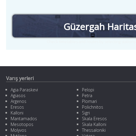
Güzergah Harita
Check timetables and routes by selecting station
Varış yerleri
Agia Paraskevi
Pelopi
Agiasos
Petra
Argenos
Plomari
Eresos
Polichnitos
Kalloni
Sigri
Mantamados
Skala Eresos
Mesotopos
Skala Kalloni
Molyvos
Thessaloniki
Mytilene
Vatera