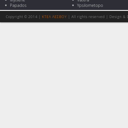
Papados
Ypsilometopo
Copyright © 2014 |
ΚΤΕΛ ΛΕΣΒΟΥ
| All rights reserved | Design
& 