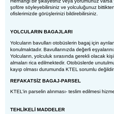
Herhangi bir şikâyetiniz veya yorumunuz varsa 
ş
of
ö
r
e
söyleyebilirsiniz ve yolculuğunuz bittikten
ofislerimizde
görüşlerinizi bildirebilirsiniz
.
YOLCULARIN
BAGAJLARI
Yolcular
ın bavulları otobüslerin bagaj için ayrıla
konulmaktadır. Bavullarınızda değerli eşyaların
Yolcuların, yolculuk sırasında gerekli olacak kiş
almaları rica edilmektedir. Otobüslerde unutulm
kayıp olması durumunda KTEL sorumlu değildir
REFAKATS
İZ BAGAJ-PARSEL
KTEL’in parselin al
ınması- teslim edilmesi hizmet
TEHL
İKELİ MADDELER