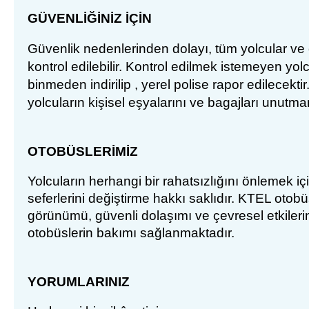
G
Ü
VENL
İĞİNİZ İÇİN
Güvenlik nedenlerinden dolay
ı, tüm yolcular ve
kontrol edilebilir. Kontrol edilmek istemeyen yol
binmeden indirilip , yerel polise rapor edilecekt
yolcuların kişisel eşyalarını ve bagajları unut
OTOBÜSLERİMİZ
Yolcuların herhangi bir rahatsızlığını önlemek i
seferlerini değiştirme hakkı saklıdır.
KTEL otobüsl
görünümü, güvenli dolaşımı ve çevresel etkiler
otobüslerin bakımı sağlanmaktadır.
YORUMLARINIZ