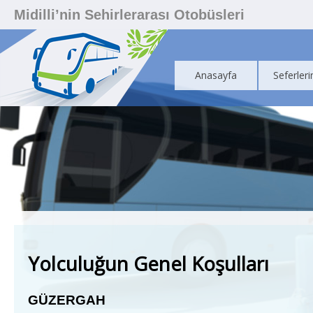
Midilli’nin Sehirlerarası Otobüsleri
Anasayfa
Seferleri
Yolculuğun Genel Koşulları
G
Ü
ZERGAH