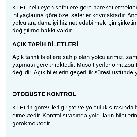
KTEL belirleyen seferlere göre hareket etmekted
ihtiyaçlarına göre özel seferler koymaktadır. An
yolculara daha iyi hizmet edebilmek için şirketimi
değiştirme hakkı vardır.
A
Ç
IK
TAR
İH BİLETLERİ
Aç
ık tarihli biletlere sahip olan yolcularımız, 
yapması gerekmektedir. Müsait yerler olmazsa
değildir. Açık biletlerin geçerlilik süresi üstünde
OTOB
Ü
S
TE
KONTROL
KTEL’in görevlileri giriş
te
ve yolculuk sırasında b
etmektedir. Kontrol
s
ı
ra
s
ı
nda
yolcular
ın
bilet
lerin
gerekmektedir
.