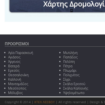
Χάρτης Δρομολογ
Δείτε τα δρομολόγια και τις διαδρομές επιλέγοντας στα
ΠΡΟΟΡΙΣΜΟΙ
Αγία Παρασκευή
Μυτιλήνη
Αγιάσος
Παπάδος
Άργενος
Πελόπη
Βατερά
Πέτρα
Ερεσός
Πλωμάρι
Θεσσαλονίκη
Πολιχνίτος
Καλλονή
Σίγρι
Μανταμάδος
Σκάλα Ερεσού
Μεσότοπος
Σκάλα Καλλονής
Μόλυβος
Υψηλομέτωπο
Copyright © 2014 |
ΚΤΕΛ ΛΕΣΒΟΥ
| All rights reserved | Design
& 