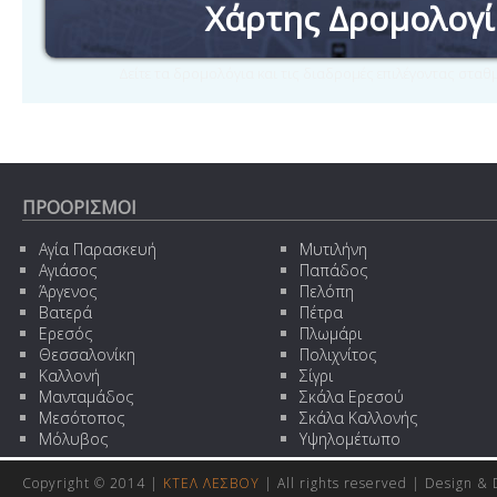
Χάρτης Δρομολογ
Δείτε τα δρομολόγια και τις διαδρομές επιλέγοντας στα
ΠΡΟΟΡΙΣΜΟΙ
Αγία Παρασκευή
Μυτιλήνη
Αγιάσος
Παπάδος
Άργενος
Πελόπη
Βατερά
Πέτρα
Ερεσός
Πλωμάρι
Θεσσαλονίκη
Πολιχνίτος
Καλλονή
Σίγρι
Μανταμάδος
Σκάλα Ερεσού
Μεσότοπος
Σκάλα Καλλονής
Μόλυβος
Υψηλομέτωπο
Copyright © 2014 |
ΚΤΕΛ ΛΕΣΒΟΥ
| All rights reserved | Design
& 