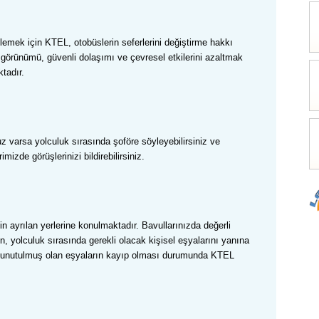
nlemek için KTEL, otobüslerin seferlerini değiştirme hakkı
i görünümü, güvenli dolaşımı ve çevresel etkilerini azaltmak
tadır.
uz varsa yolculuk sırasında
ş
of
ö
r
e
söyleyebilirsiniz ve
erimizde
görüşlerinizi bildirebilirsiniz
.
çin ayrılan yerlerine konulmaktadır. Bavullarınızda değerli
n, yolculuk sırasında gerekli olacak kişisel eşyalarını yanına
de unutulmuş olan eşyaların kayıp olması durumunda KTEL