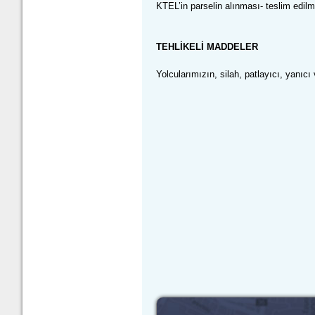
KTEL’in parselin al
ınması- teslim edilme
TEHL
İKELİ MADDELER
Yolcu
larımızın
,
silah
,
patlay
ıcı, yanıcı