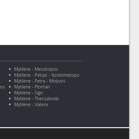
Mytilene - Mesotopos
Mytilene - Pelopi - Ypsilometopo
Mytilene - Petra - Molyvos
sos
Mytilene - Plomari
Mytilene - Sigri
Mytilene - Thessaloniki
Mytilene - Vatera