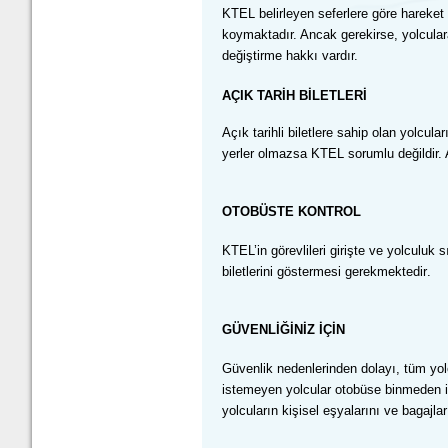
KTEL belirleyen seferlere göre hareket
koymaktadır. Ancak gerekirse, yolculara
değiştirme hakkı vardır.
A
Ç
IK
TAR
İH BİLETLERİ
Aç
ık tarihli biletlere sahip olan yol
yerler olmazsa KTEL sorumlu değildir. A
OTOB
Ü
S
TE
KONTROL
KTEL’in görevlileri giriş
te
ve yolculuk sı
bilet
lerini
g
ö
sterme
si gerekmektedir
.
G
Ü
VENL
İĞİNİZ İÇİN
Güvenlik nedenlerinden dolay
ı, tüm yol
istemeyen yolcular otobüse binmeden ind
yolcuların kişisel eşyalarını ve bagajl