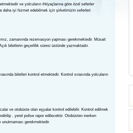
 etmektedir ve yolcular
ın ihtiyaçlarına göre özel seferler
 daha iyi hizmet edebilmek için şirketimizin seferleri
cularımız, zamanında rezervasyon yapması gerekmektedir. Müsait
çık biletlerin geçerlilik süresi üstünde yazmaktadır.
rasında bilet
leri
kontrol etmektedir. Kontrol
s
ı
ra
s
ı
nda
yolcular
ın
cular ve otobüste olan eşyalar kontrol edilebilir. Kontrol edilmek
irilip , yerel polise rapor edilecektir. Otobüsten inerken
arı unutmaması gerekmektedir.