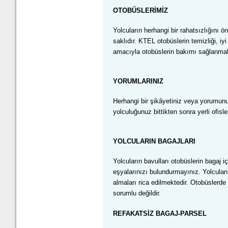
OTOBÜSLERİMİZ
Yolcuların herhangi bir rahatsızlığını ö
saklıdır.
KTEL otobüslerin temizliği, iy
amacıyla otobüslerin bakımı sağlanmak
YORUMLARINIZ
Herhangi bir şikâyetiniz veya yorumun
yolculuğunuz bittikten sonra yerli ofisl
YOLCULARIN
BAGAJLARI
Yolcular
ın bavulları otobüslerin bagaj i
eşyalarınızı bulundurmayınız. Yolcuları
almaları rica edilmektedir. Otobüsler
sorumlu değildir.
REFAKATS
İZ BAGAJ-PARSEL