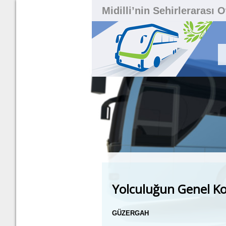
Midilli’nin Sehirlerarası 
Yolculuğun Genel Ko
G
Ü
ZERGAH