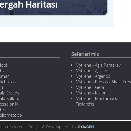
ergah Haritası
nd routes by selecting stations on the map
Seferlerimiz
lopi
Mytilene - Agia Paraskevi
tra
Mytilene - Agiasos
omari
Mytilene - Argenos
lichnitos
Mytilene - Eresos - Skala Ere
ri
Mytilene - Gera
ala Eresos
Mytilene - Kalloni
ala Kalloni
Mytilene - Mantamados -
essaloniki
Taxiarchis
tera
silometopo
ights reserved | Design
& Development by