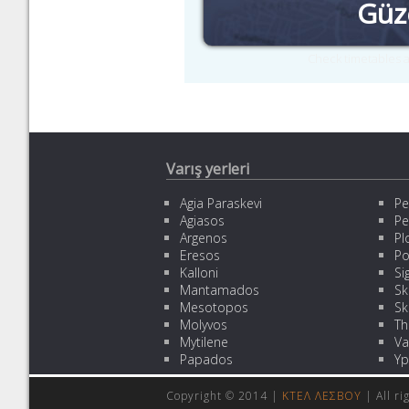
Güz
Check timetables a
Varış yerleri
Agia Paraskevi
Pe
Agiasos
Pe
Argenos
Pl
Eresos
Po
Kalloni
Sig
Mantamados
Sk
Mesotopos
Sk
Molyvos
Th
Mytilene
Va
Papados
Yp
Copyright © 2014 |
ΚΤΕΛ ΛΕΣΒΟΥ
| All r