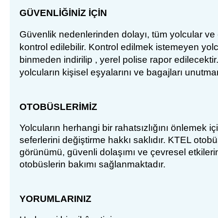
G
Ü
VENL
İĞİNİZ İÇİN
Güvenlik nedenlerinden dolay
ı, tüm yolcular ve
kontrol edilebilir. Kontrol edilmek istemeyen yol
binmeden indirilip , yerel polise rapor edilecekt
yolcuların kişisel eşyalarını ve bagajları unut
OTOBÜSLERİMİZ
Yolcuların herhangi bir rahatsızlığını önlemek i
seferlerini değiştirme hakkı saklıdır.
KTEL otobüsl
görünümü, güvenli dolaşımı ve çevresel etkiler
otobüslerin bakımı sağlanmaktadır.
YORUMLARINIZ