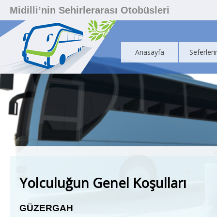
Midilli’nin Sehirlerarası Otobüsleri
Anasayfa
Seferleri
Yolculuğun Genel Koşulları
G
Ü
ZERGAH