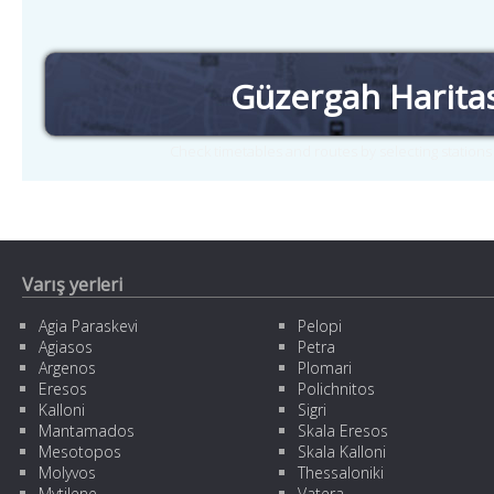
Güzergah Harita
Check timetables and routes by selecting station
Varış yerleri
Agia Paraskevi
Pelopi
Agiasos
Petra
Argenos
Plomari
Eresos
Polichnitos
Kalloni
Sigri
Mantamados
Skala Eresos
Mesotopos
Skala Kalloni
Molyvos
Thessaloniki
Mytilene
Vatera