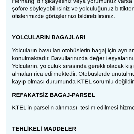
Herhangi bir şikâyetiniz veya yorumunuz varsa 
ş
of
ö
r
e
söyleyebilirsiniz ve yolculuğunuz bittikten
ofislerimizde
görüşlerinizi bildirebilirsiniz
.
YOLCULARIN
BAGAJLARI
Yolcular
ın bavulları otobüslerin bagaj için ayrıla
konulmaktadır. Bavullarınızda değerli eşyaların
Yolcuların, yolculuk sırasında gerekli olacak kiş
almaları rica edilmektedir. Otobüslerde unutulm
kayıp olması durumunda KTEL sorumlu değildir
REFAKATS
İZ BAGAJ-PARSEL
KTEL’in parselin al
ınması- teslim edilmesi hizmet
TEHL
İKELİ MADDELER