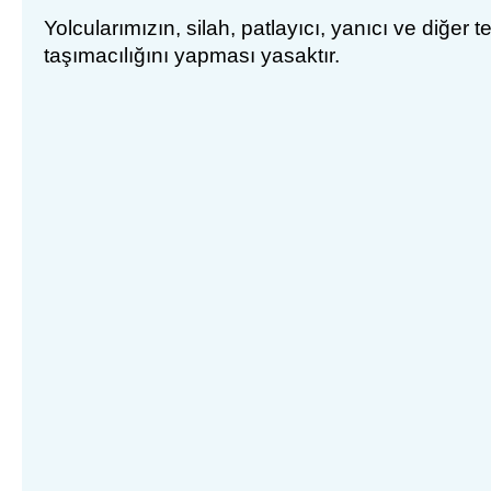
Yolcu
larımızın
,
silah
,
patlay
ıcı, yanıcı ve diğer t
taşımacılığını yapması yasaktır.