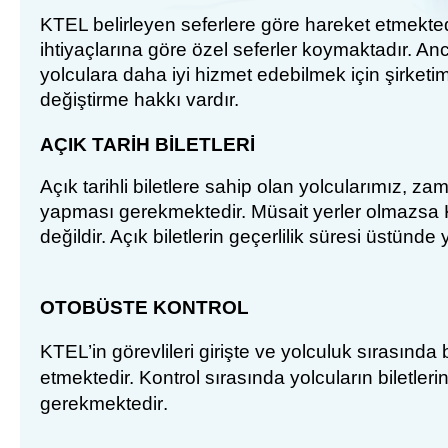
KTEL belirleyen seferlere göre hareket etmekted
ihtiyaçlarına göre özel seferler koymaktadır. An
yolculara daha iyi hizmet edebilmek için şirketimi
değiştirme hakkı vardır.
A
Ç
IK
TAR
İH BİLETLERİ
Aç
ık tarihli biletlere sahip olan yolcularımız, 
yapması gerekmektedir. Müsait yerler olmazsa
değildir. Açık biletlerin geçerlilik süresi üstünde
OTOB
Ü
S
TE
KONTROL
KTEL’in görevlileri giriş
te
ve yolculuk sırasında b
etmektedir. Kontrol
s
ı
ra
s
ı
nda
yolcular
ın
bilet
lerin
gerekmektedir
.