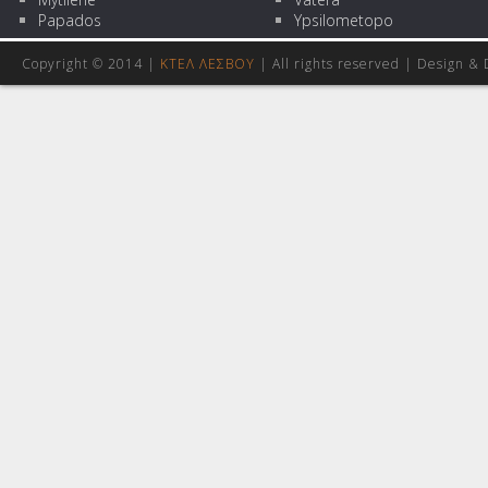
Papados
Ypsilometopo
Copyright © 2014 |
ΚΤΕΛ ΛΕΣΒΟΥ
| All rights reserved | Design
& 