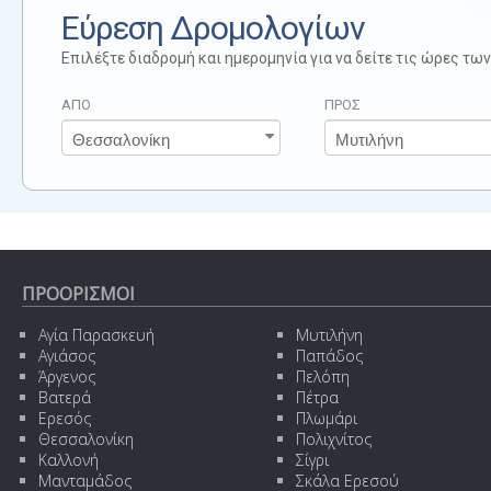
Εύρεση Δρομολογίων
Επιλέξτε διαδρομή και ημερομηνία για να δείτε τις ώρες τ
ΑΠΟ
ΠΡΟΣ
ΠΡΟΟΡΙΣΜΟΙ
Αγία Παρασκευή
Μυτιλήνη
Αγιάσος
Παπάδος
Άργενος
Πελόπη
Βατερά
Πέτρα
Ερεσός
Πλωμάρι
Θεσσαλονίκη
Πολιχνίτος
Καλλονή
Σίγρι
Μανταμάδος
Σκάλα Ερεσού