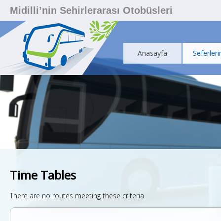
Midilli’nin Sehirlerarası Otobüsleri
Anasayfa
Seferleri
Time Tables
There are no routes meeting these criteria