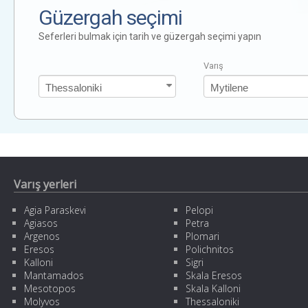
Güzergah seçimi
Seferleri bulmak için tarih ve güzergah seçimi yapın
Varış
Varış yerleri
Agia Paraskevi
Pelopi
Agiasos
Petra
Argenos
Plomari
Eresos
Polichnitos
Kalloni
Sigri
Mantamados
Skala Eresos
Mesotopos
Skala Kalloni
Molyvos
Thessaloniki