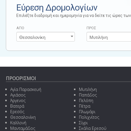
Εύρεση Δρομολογίων
Επιλέξτε διαδρομή και ημερομηνία για να δείτε τις ώρες τ
ΑΠΟ
ΠΡΟΣ
ΠΡΟΟΡΙΣΜΟΙ
Αγία Παρασκευή
Μυτιλήνη
Αγιάσος
Παπάδος
Άργενος
Πελόπη
Βατερά
Πέτρα
Ερεσός
Πλωμάρι
Θεσσαλονίκη
Πολιχνίτος
Καλλονή
Σίγρι
Μανταμάδος
Σκάλα Ερεσού