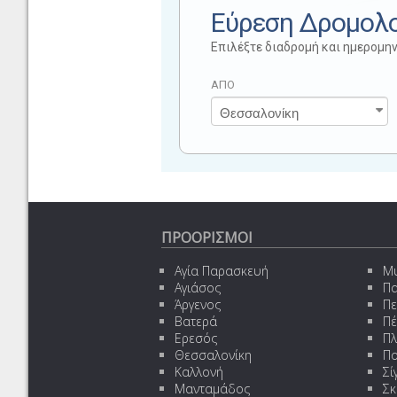
Εύρεση Δρομολ
Επιλέξτε διαδρομή και ημερομην
ΑΠΟ
ΠΡΟΟΡΙΣΜΟΙ
Αγία Παρασκευή
Μυ
Αγιάσος
Π
Άργενος
Π
Βατερά
Πέ
Ερεσός
Πλ
Θεσσαλονίκη
Πο
Καλλονή
Σί
Μανταμάδος
Σκ