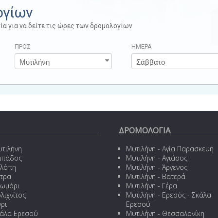
ογίων
ία για να δείτε τις ώρες των δρομολογίων
ΠΡΟΣ
ΗΜΕΡΑ
ΔΡΟΜΟΛΟΓΙΑ
τιλήνη
Μυτιλήνη - Αγία Παρασκευή
απάδος
Μυτιλήνη - Αγιάσος
ελόπη
Μυτιλήνη - Άργενος
τρα
Μυτιλήνη - Βατερά
ωμάρι
Μυτιλήνη - Γέρα
λιχνίτος
Μυτιλήνη - Ερεσός - Σκάλα
γρι
Ερεσού
άλα Ερεσού
Μυτιλήνη - Θεσσαλονίκη