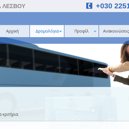
+030 225
Α ΛΕΣΒΟΥ
Αρχική
Δρομολόγια
Προφίλ
Ανακοινώσεις
 κριτήρια