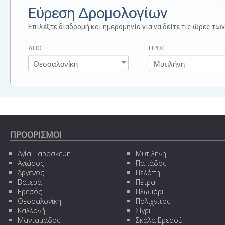
Εύρεση Δρομολογίων
Επιλέξτε διαδρομή και ημερομηνία για να δείτε τις ώρες τ
ΑΠΟ
ΠΡΟΣ
ΠΡΟΟΡΙΣΜΟΙ
Αγία Παρασκευή
Μυτιλήνη
Αγιάσος
Παπάδος
Άργενος
Πελόπη
Βατερά
Πέτρα
Ερεσός
Πλωμάρι
Θεσσαλονίκη
Πολιχνίτος
Καλλονή
Σίγρι
Μανταμάδος
Σκάλα Ερεσού