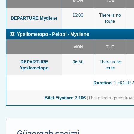
MON
TUE
13:00
There is no
DEPARTURE Mytilene
route
¤
Ypsilometopo - Pelopi - Mytilene
MON
TUE
DEPARTURE
06:50
There is no
Ypsilometopo
route
Duration
: 1 HOUR 
Bilet Fiyatları: 7.10€
(This price regards travel
Güzergah seçimi