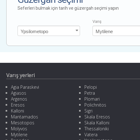
Seferleri bulmak için tarih ve güzergah seçimi yapın
Varış
Varış yerleri
Agia Paraskevi
Pelopi
Agiasos
Petra
Argenos
Plomari
Eresos
Polichnitos
Kalloni
Sigri
Mantamados
Skala Eresos
Mesotopos
Skala Kalloni
Molyvos
Thessaloniki
Mytilene
Vatera