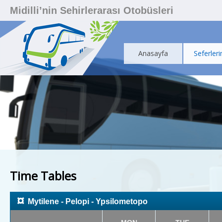
Midilli’nin Sehirlerarası Otobüsleri
Anasayfa
Seferleri
Time Tables
¤
Mytilene - Pelopi - Ypsilometopo