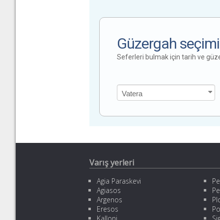
Güzergah seçimi
Seferleri bulmak için tarih ve gü
Varış yerleri
Agia Paraskevi
Pe
Agiasos
Pe
Argenos
Pl
Eresos
Po
Kalloni
Sig