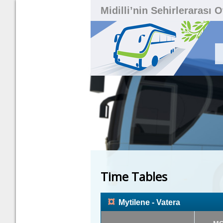
Midilli’nin Sehirlerarası 
Time Tables
¤
Mytilene - Vatera