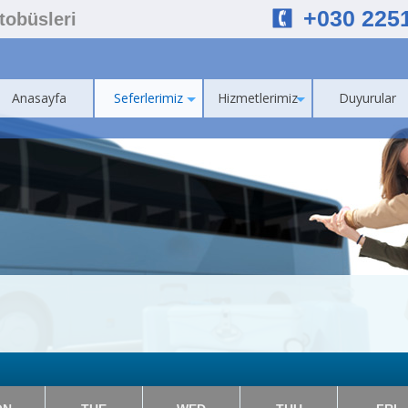
+030 225
Otobüsleri
Anasayfa
Seferlerimiz
Hizmetlerimiz
Duyurular