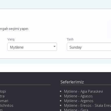
zergah seçimi yapın
Varış
Tarih
Seferlerimiz
lopi
Mytilene - Agia Paraskevi
tra
Mytilene - Agiasos
omari
Mytilene - Argenos
lichnitos
Mytilene - Eresos - Skala Ere
ri
Mytilene - Gera