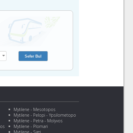
Mytilene - Mesotopos
Mytilene - Pelopi - Ypsilometopo
Mytilene - Petra - Molyvos
sos
Mytilene - Plomari
Mytilene - Sigri