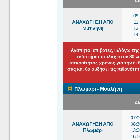
Δ
09
ΑΝΑΧΩΡΗΣΗ ΑΠΟ
11
Μυτιλήνη
13
14
Αγαπητοί επιβάτες,rnΛόγω της
εκδοτήριο τουλάχιστον 30 
απαραίτητος χρόνος για την έκ
σας και θα αυξήσει τις πιθανότη
¤
Πλωμάρι - Μυτιλήνη
Δ
07:
ΑΝΑΧΩΡΗΣΗ ΑΠΟ
08:
Πλωμάρι
13:
16: