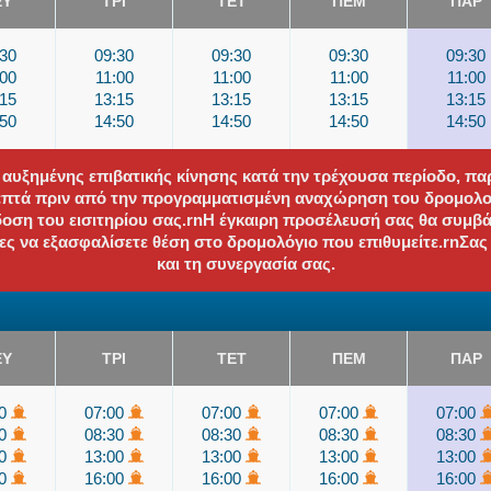
ΕΥ
ΤΡΙ
ΤΕΤ
ΠΕΜ
ΠΑΡ
:30
09:30
09:30
09:30
09:30
:00
11:00
11:00
11:00
11:00
:15
13:15
13:15
13:15
13:15
:50
14:50
14:50
14:50
14:50
 αυξημένης επιβατικής κίνησης κατά την τρέχουσα περίοδο, π
λεπτά πριν από την προγραμματισμένη αναχώρηση του δρομολογ
δοση του εισιτηρίου σας.rnΗ έγκαιρη προσέλευσή σας θα συμβ
τες να εξασφαλίσετε θέση στο δρομολόγιο που επιθυμείτε.rnΣα
και τη συνεργασία σας.
ΕΥ
ΤΡΙ
ΤΕΤ
ΠΕΜ
ΠΑΡ
00
07:00
07:00
07:00
07:00
30
08:30
08:30
08:30
08:30
00
13:00
13:00
13:00
13:00
00
16:00
16:00
16:00
16:00