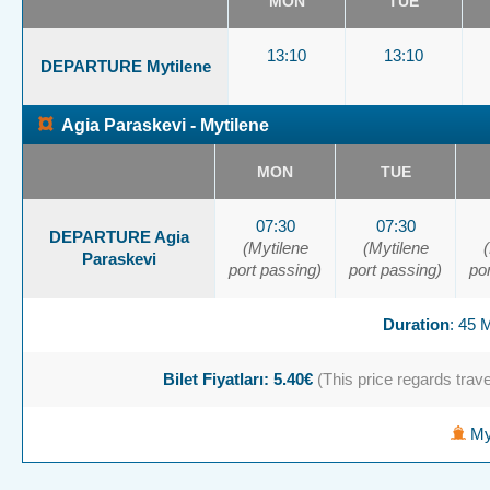
MON
TUE
13:10
13:10
DEPARTURE Mytilene
¤
Agia Paraskevi - Mytilene
MON
TUE
07:30
07:30
DEPARTURE Agia
(Mytilene
(Mytilene
Paraskevi
port passing)
port passing)
po
Duration
: 45
Bilet Fiyatları: 5.40€
(This price regards travel
Myt