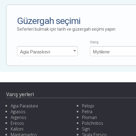
Güzergah seçimi
Seferleri bulmak için tarih ve güzergah seçimi yapın
Varış
Varış yerleri
Agia Paraskevi
Pelopi
Agiasos
Petra
Argenos
Plomari
Eresos
Polichnitos
Kalloni
Sigri
Mantamados
Skala Eresos