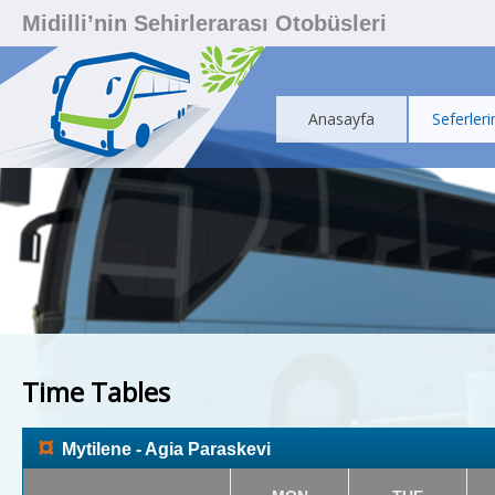
Midilli’nin Sehirlerarası Otobüsleri
Anasayfa
Seferleri
Time Tables
¤
Mytilene - Agia Paraskevi