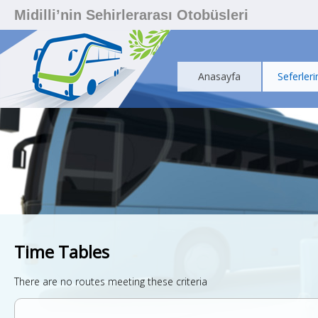
Midilli’nin Sehirlerarası Otobüsleri
Anasayfa
Seferleri
Time Tables
There are no routes meeting these criteria