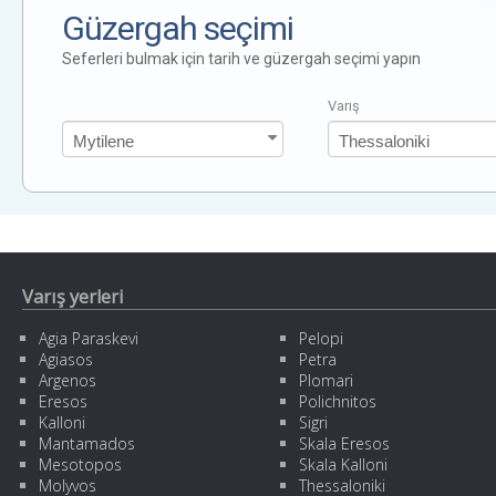
Güzergah seçimi
Seferleri bulmak için tarih ve güzergah seçimi yapın
Varış
Varış yerleri
Agia Paraskevi
Pelopi
Agiasos
Petra
Argenos
Plomari
Eresos
Polichnitos
Kalloni
Sigri
Mantamados
Skala Eresos
Mesotopos
Skala Kalloni
Molyvos
Thessaloniki