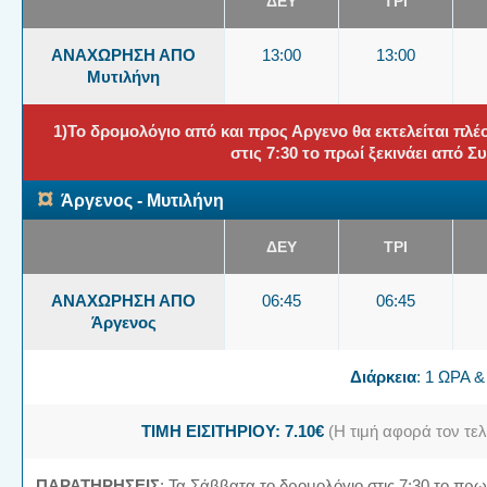
ΔΕΥ
ΤΡΙ
ΑΝΑΧΩΡΗΣΗ ΑΠΟ
13:00
13:00
Μυτιλήνη
1)Το δρομολόγιο από και προς Αργενο θα εκτελείται πλέ
στις 7:30 το πρωί ξεκινάει από Σ
¤
Άργενος - Μυτιλήνη
ΔΕΥ
ΤΡΙ
ΑΝΑΧΩΡΗΣΗ ΑΠΟ
06:45
06:45
Άργενος
Διάρκεια
: 1 ΩΡΑ 
ΤΙΜΗ ΕΙΣΙΤΗΡΙΟΥ: 7.10€
(Η τιμή αφορά τον τελ
ΠΑΡΑΤΗΡΗΣΕΙΣ
: Τα Σάββατα το δρομολόγιο στις 7:30 το πρω