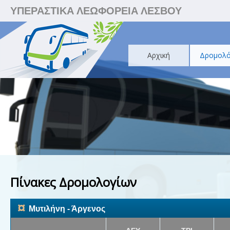
ΥΠΕΡΑΣΤΙΚΑ ΛΕΩΦΟΡΕΙΑ ΛΕΣΒΟΥ
Αρχική
Δρομολό
Πίνακες Δρομολογίων
¤
Μυτιλήνη - Άργενος