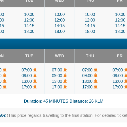
ON
TUE
WED
THU
FRI
00
10:00
10:00
10:00
10:00
00
12:00
12:00
12:00
12:00
15
14:15
14:15
14:15
14:15
00
18:00
18:00
18:00
18:00
ON
TUE
WED
THU
FRI
00
07:00
07:00
07:00
07:00
00
09:00
09:00
09:00
09:00
00
13:00
13:00
13:00
13:00
00
17:00
17:00
17:00
17:00
Duration
: 45 MINUTES
Distance
: 26 KLM
.50€
(This price regards travelling to the final station. For detailed ticke