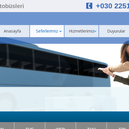
+030 225
Otobüsleri
Anasayfa
Seferlerimiz
Hizmetlerimiz
Duyurular