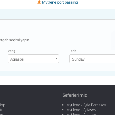
Mytilene port passing
zergah seçimi yapın
Varış
Tarih
Seferlerimiz
lopi
Mytilene - Agia Paraskevi
tra
Mytilene - Agiasos
omari
Mytilene - Argenos