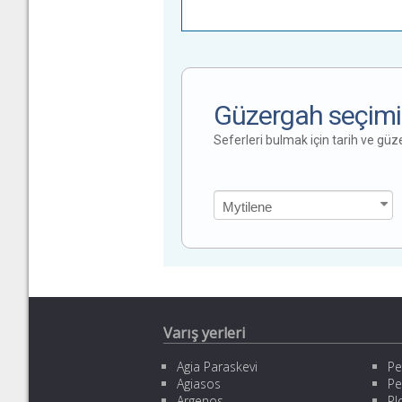
Güzergah seçimi
Seferleri bulmak için tarih ve gü
Varış yerleri
Agia Paraskevi
Pe
Agiasos
Pe
Argenos
Pl