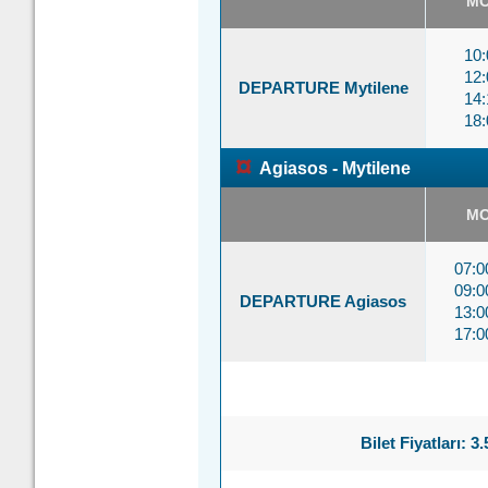
M
10:
12:
DEPARTURE Mytilene
14:
18:
¤
Agiasos - Mytilene
M
07:
09:
DEPARTURE Agiasos
13:
17:
Bilet Fiyatları: 3