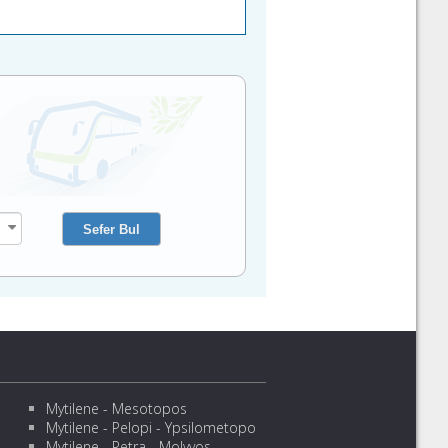
Mytilene - Mesotopos
Mytilene - Pelopi - Ypsilometopo
Mytilene - Petra - Molyvos