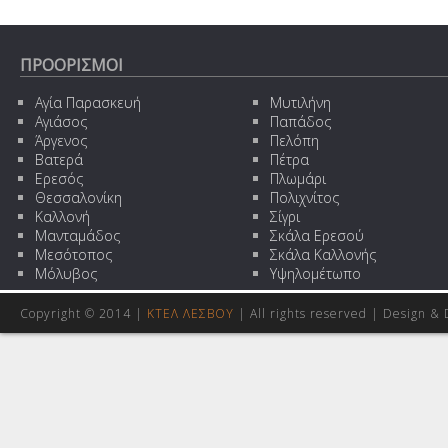
ΠΡΟΟΡΙΣΜΟΙ
Αγία Παρασκευή
Μυτιλήνη
Αγιάσος
Παπάδος
Άργενος
Πελόπη
Βατερά
Πέτρα
Ερεσός
Πλωμάρι
Θεσσαλονίκη
Πολιχνίτος
Καλλονή
Σίγρι
Μανταμάδος
Σκάλα Ερεσού
Μεσότοπος
Σκάλα Καλλονής
Μόλυβος
Υψηλομέτωπο
Copyright © 2014 |
ΚΤΕΛ ΛΕΣΒΟΥ
| All rights reserved | Design
& 