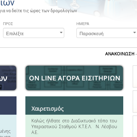
γίων
για να δείτε τις ώρες των δρομολογίων
ΠΡΟΣ
ΗΜΕΡΑ
ΑΝΑΚΟΙΝΩΣΗ
- Αγ
ων
Χαιρετισμός
Καλώς ήλθατε στο Διαδικτυακό τόπο του
Υπεραστικού Σταθμού Κ.Τ.Ε.Λ. Ν. Λέσβου
μένης
Α.Ε.
χουσα