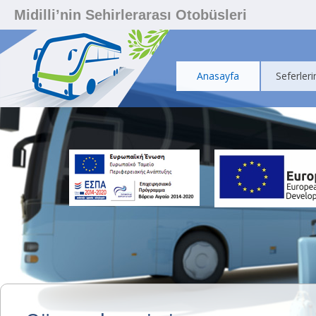
Midilli’nin Sehirlerarası Otobüsleri
Anasayfa
Seferleri