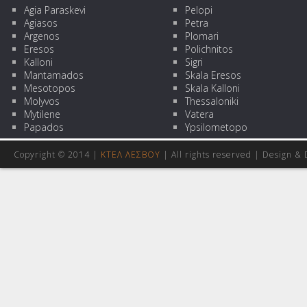
Agia Paraskevi
Pelopi
Agiasos
Petra
Argenos
Plomari
Eresos
Polichnitos
Kalloni
Sigri
Mantamados
Skala Eresos
Mesotopos
Skala Kalloni
Molyvos
Thessaloniki
Mytilene
Vatera
Papados
Ypsilometopo
Copyright © 2014 |
ΚΤΕΛ ΛΕΣΒΟΥ
| All rights reserved | Design
& 