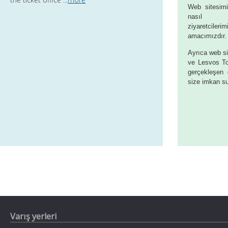
Web sitesimi
nasıl gi
ziyaretcil
amacımızdır.
Ayrıca web si
ve Lesvos To
gerçekleşen 
size imkan s
Varış yerleri